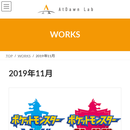
コ
ナ
ン
ビ
テ
ゲ
ン
ー
ツ
シ
WORKS
へ
ョ
ス
ン
キ
に
ッ
移
TOP
WORKS
2019年11月
プ
動
2019年11月